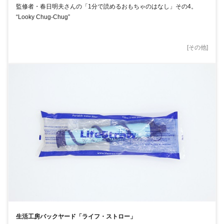
監修者・春日明夫さんの「1分で読めるおもちゃのはなし」その4。
“Looky Chug-Chug”
[
その他
]
生活工房バックヤード「ライフ・ストロー」