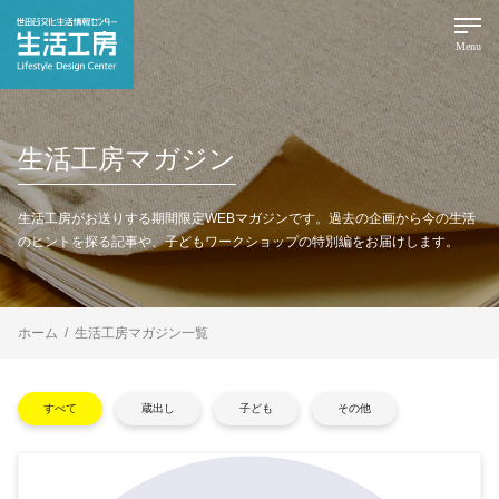
Menu
生活工房マガジン
生活工房がお送りする期間限定WEBマガジンです。
過去の企画から今の生活
のヒントを探る記事や、子どもワークショップの特別編をお届けします。
ホーム
生活工房マガジン一覧
すべて
蔵出し
子ども
その他