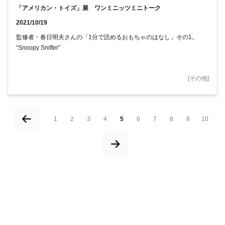
「アメリカン・トイズ」展 ワンミニッツミニトーク
2021/10/19
監修者・春日明夫さんの「1分で読めるおもちゃのはなし」その1。
“Snoopy Sniffer”
[
その他
]
1
2
3
4
5
6
7
8
9
10