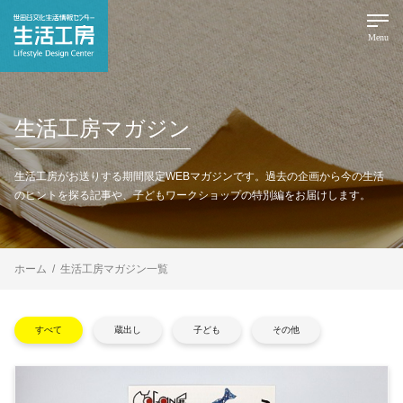
Menu
生活工房マガジン
生活工房がお送りする期間限定WEBマガジンです。
過去の企画から今の生活
のヒントを探る記事や、子どもワークショップの特別編をお届けします。
ホーム
生活工房マガジン一覧
すべて
蔵出し
子ども
その他