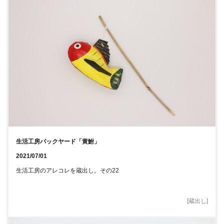
生活工房バックヤード「黄鮒」
2021/07/01
生活工房のアレコレを蔵出し。その22
[
蔵出し
]