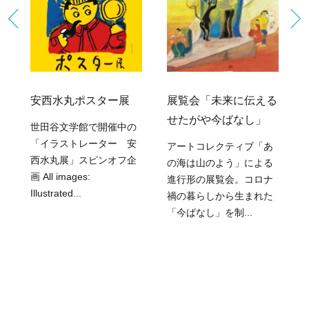
安西水丸ポスター展
展覧会「未来に伝える
ダ
せたがや今ばなし」
世田谷文学館で開催中の
「イラストレーター 安
アートコレクティブ「あ
西水丸展」スピンオフ企
の海は山のよう」による
画 All images:
進行形の展覧会。コロナ
区
Illustrated...
禍の暮らしから生まれた
「今ばなし」を制...