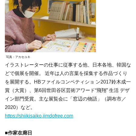
写真：アカセユキ
イラストレーターの仕事に従事する他、日本各地、韓国な
どで個展を開催。 近年は人の言葉を採集する作品づくり
を展開する。HBファイルコンペティショ ン2017鈴木成一
賞（大賞）、第6回世田谷区芸術アワード“飛翔” 生活 デザ
イン部門受賞。主な展覧会に「窓辺の物語」（調布市／
2020）など。
https://shiikisaiko.jimdofree.com
■作家在廊日