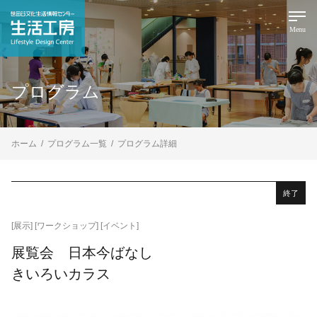
Menu
プログラム
ホーム
プログラム一覧
プログラム詳細
終了
[展示]
[ワークショップ]
[イベント]
展覧会 日本今ばなし
きいろいカラス