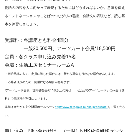
物語の内容を人に向かって表現するためにはどうすればよいか。意味を伝え
るイントネーションやことばのつながりの意識、会話文の表現など、読む基
本を練習しましょう。
受講料：各講座とも料金4回分
一般20,500円、アーツカード会員*18,500円
定員：各クラス申し込み先着15名
会場：生活工房セミナールームA
・継続受講の方で、定員に達した場合には、新たな募集を行わない場合があります。
・応募者僅少のため、閉講になる場合があります。
*アーツカード会員…世田谷在住の15歳以上の方は、「せたがやアーツカード」の入会（無
料）で受講料が割引になります。
詳細はせたがや文化財団ホームページ
http://www.setagaya-bunka.jp/artscard/
をご覧くださ
い。
申し込み、問い合わせは、（一財）NHK放送研修センタ