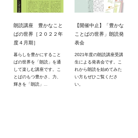
葉
朗読講座 豊かなこと
【開催中止】「豊かな
度
ばの世界［２０２２年
ことばの世界」朗読発
度４月期］
表会
暮らしを豊かにすること
2021年度の朗読講座受講
ばの世界を「朗読」を通
生による発表会です。こ
ば
して楽しむ講座です。こ
れから朗読を始めてみた
とばのもつ豊かさ、力、
い方もぜひご覧くださ
輝きを「朗読」...
い。