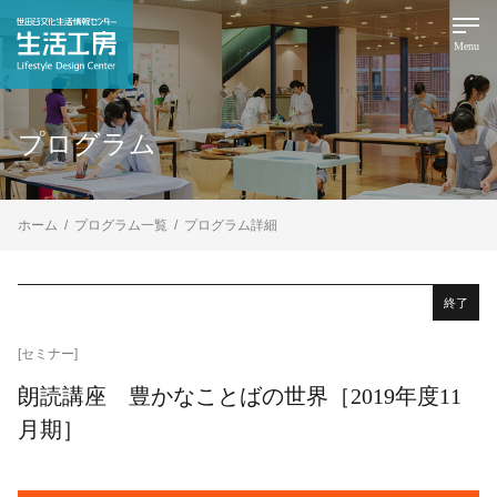
Menu
プログラム
ホーム
プログラム一覧
プログラム詳細
終了
[セミナー]
朗読講座 豊かなことばの世界［2019年度11
月期］