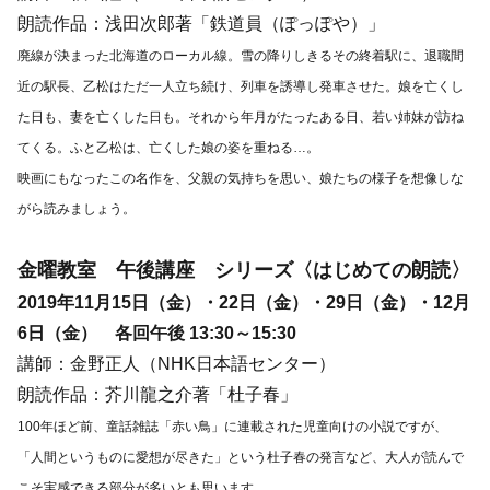
朗読作品：浅田次郎著「鉄道員（ぽっぽや）」
廃線が決まった北海道のローカル線。雪の降りしきるその終着駅に、退職間
近の駅長、乙松はただ一人立ち続け、列車を誘導し発車させた。娘を亡くし
た日も、妻を亡くした日も。それから年月がたったある日、若い姉妹が訪ね
てくる。ふと乙松は、亡くした娘の姿を重ねる…。
映画にもなったこの名作を、父親の気持ちを思い、娘たちの様子を想像しな
がら読みましょう。
金曜教室 午後講座 シリーズ〈はじめての朗読〉
2019年11月15日（金）・22日（金）・29日（金）・12月
6日（金） 各回午後 13:30～15:30
講師：金野正人（NHK日本語センター）
朗読作品：芥川龍之介著「杜子春」
100年ほど前、童話雑誌「赤い鳥」に連載された児童向けの小説ですが、
「人間というものに愛想が尽きた」という杜子春の発言など、大人が読んで
こそ実感できる部分が多いとも思います。