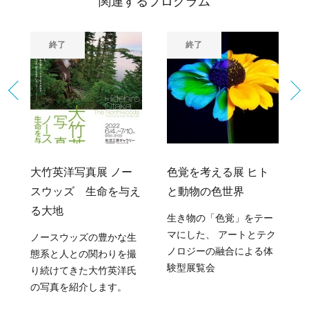
関連するプログラム
終了
終了
大竹英洋写真展 ノー
色覚を考える展 ヒト
スウッズ 生命を与え
と動物の色世界
」
る大地
生き物の「色覚」をテー
タ
マにした、 アートとテク
ノースウッズの豊かな生
ノロジーの融合による体
態系と人との関わりを撮
験型展覧会
り続けてきた大竹英洋氏
の写真を紹介します。
ほ