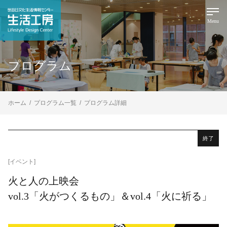
Menu
プログラム
ホーム
プログラム一覧
プログラム詳細
終了
[イベント]
火と人の上映会
vol.3「火がつくるもの」＆vol.4「火に祈る」