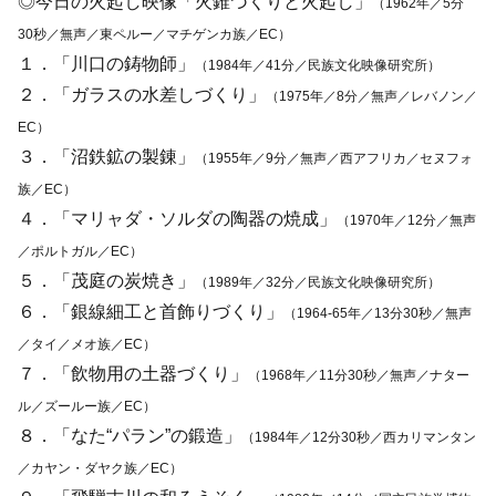
◎今日の火起し映像「火錐づくりと火起し」
（1962年／5分
30秒／無声／東ペルー／マチゲンカ族／EC）
１．「川口の鋳物師」
（1984年／41分／民族文化映像研究所）
２．「ガラスの水差しづくり」
（1975年／8分／無声／レバノン／
EC）
３．「沼鉄鉱の製錬」
（1955年／9分／無声／西アフリカ／セヌフォ
族／EC）
４．「マリャダ・ソルダの陶器の焼成」
（1970年／12分／無声
／ポルトガル／EC）
５．「茂庭の炭焼き」
（1989年／32分／民族文化映像研究所）
６．「銀線細工と首飾りづくり」
（1964-65年／13分30秒／無声
／タイ／メオ族／EC）
７．「飲物用の土器づくり」
（1968年／11分30秒／無声／ナター
ル／ズールー族／EC）
８．「なた“パラン”の鍛造」
（1984年／12分30秒／西カリマンタン
／カヤン・ダヤク族／EC）