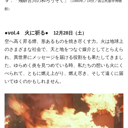
９．「飛騨古川の和ろうそく」
（1980年／14分／国立民族学博物
館）
●vol.4 火に祈る●
12月28日（土）
空へ高く昇る煙、形あるものを焼き尽くす力。火は地球上
のさまざまな社会で、天と地をつなぐ媒介としてとらえら
れ、異世界にメッセージを届ける役割をも果たしてきまし
た。ゆらめく炎を見つめている時、私たちの想いも火にく
べられて、ともに燃え上がり、燃え尽き、そして遠くに届
いてゆくのかもしれません。