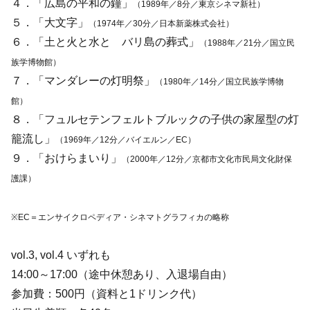
４．「広島の平和の鐘」
（1989年／8分／東京シネマ新社）
５．「大文字」
（1974年／30分／日本新薬株式会社）
６．「土と火と水と バリ島の葬式」
（1988年／21分／国立民
族学博物館）
７．「マンダレーの灯明祭」
（1980年／14分／国立民族学博物
館）
８．「フュルセテンフェルトブルックの子供の家屋型の灯
籠流し」
（1969年／12分／バイエルン／EC）
９．「おけらまいり」
（2000年／12分／京都市文化市民局文化財保
護課）
※EC＝エンサイクロペディア・シネマトグラフィカの略称
vol.3, vol.4 いずれも
14:00～17:00（途中休憩あり、入退場自由）
参加費：500円（資料と1ドリンク代）