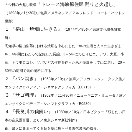
「トレース海峡原住民 踊りと火起し」
＊今日の火起し映像
（1898年／1分30秒／無声／メラネシア／アルフレッド・コート・ハッドン
撮影）
１.『椿山 焼畑に生きる』
（1977年／95分／民族文化映像研究
所）
高知県の椿山集落における焼畑を中心にした一年の生活と人々の生きざま
を、4年間にわたって記録した長編。3～5年にわたりヒエ、アワ、大豆、小
豆、トウモロコシ、ソバなどの作物を作ったあと焼畑をして山に還し、20～
30年の周期で元の場所に戻る。
２.『パン焼き』
（1963年／10分／無声／アフガニスタン・タジク族／
エンサイクロペディア・シネマトグラフィカ〈E0715〉）
３.『サゴ料理』
（1962年／11分30秒／ニューギニア・ミューダナ族／
エンサイクロペディア・シネマトグラフィカ〈E0530〉）
４.『長良川の鵜飼い』
（1989年／10分／日本ビクター「残したい日
本の音風景百選」より／東京シネマ新社制作）
夜、篝火に集まってくる鮎を鵜に獲らせる古代漁法の風景。