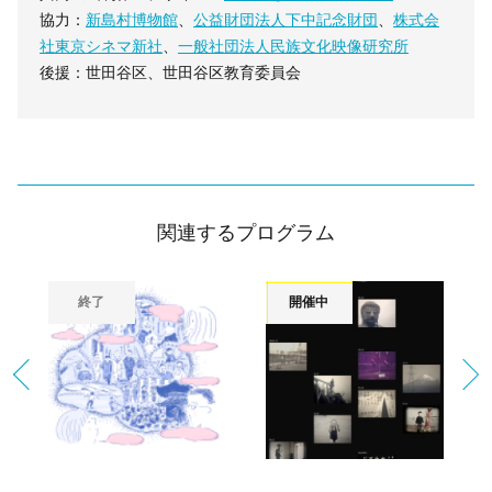
協力：
新島村博物館
、
公益財団法人下中記念財団
、
株式会
社東京シネマ新社
、
一般社団法人民族文化映像研究所
後援：世田谷区、世田谷区教育委員会
関連するプログラム
終了
開催中