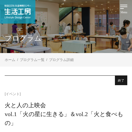
Menu
プログラム
ホーム
プログラム一覧
プログラム詳細
終了
[イベント]
火と人の上映会
vol.1「火の星に生きる」＆vol.2「火と食べも
の」