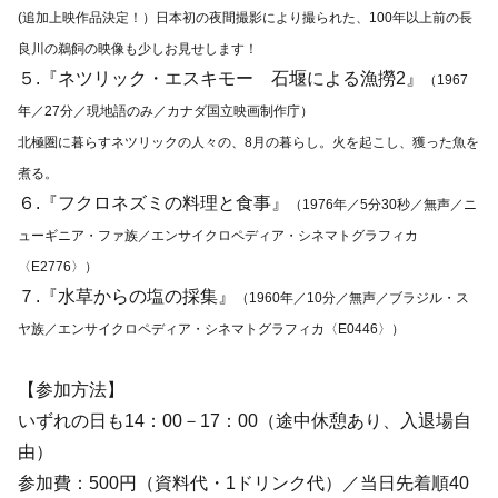
(追加上映作品決定！）日本初の夜間撮影により撮られた、100年以上前の長
良川の鵜飼の映像も少しお見せします！
５.『ネツリック・エスキモー 石堰による漁撈2』
（1967
年／27分／現地語のみ／カナダ国立映画制作庁）
北極圏に暮らすネツリックの人々の、8月の暮らし。火を起こし、獲った魚を
煮る。
６.『フクロネズミの料理と食事』
（1976年／5分30秒／無声／ニ
ューギニア・ファ族／エンサイクロペディア・シネマトグラフィカ
〈E2776〉）
７.『水草からの塩の採集』
（1960年／10分／無声／ブラジル・ス
ヤ族／エンサイクロペディア・シネマトグラフィカ〈E0446〉）
【参加方法】
いずれの日も14：00－17：00（途中休憩あり、入退場自
由）
参加費：500円（資料代・1ドリンク代）／当日先着順40