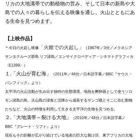
リカの大地溝帯での動植物の営み、そして日本の新島や大
島での人々の暮らしを伝える映像を通し、火山とともにあ
る生命を見つめます。
【上映作品】
「火錐での火起し」
＊今日の火起し映像
（1967年／3分／メラネシア
サンタクルーズ群島 リフ諸島／エンサイクロペディア・シネマトグラフィカ
〈E1399〉）
１.「火山が育む海」
（2011年／48分／日本語字幕／BBC『サウス・
パシフィック』より）
太平洋の火山活動が生み出す独特の生態環境。地熱を孵卵器として使うソロ
モン諸島の鳥、火山島の浸食と沈降から成長するサンゴ礁とそこに住む動物
たちなど、火山の特徴を利用して生きる太平洋の生物を見つめる。
２.「大地溝帯～裂ける大地」
（2010年／48分／日本語字幕／
BBC『グレート・リフト』より）
現在もその距離が広がり続けている地表の巨大な裂け目、東アフリカの大地