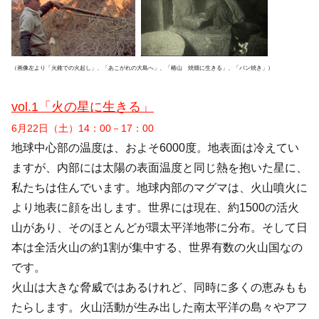
（画像左より「火錐での火起し」、「あこがれの大島へ」、「椿山 焼畑に生きる」、「パン焼き」）
vol.1「火の星に生きる」
6月22日（土）14：00－17：00
地球中心部の温度は、およそ6000度。地表面は冷えてい
ますが、内部には太陽の表面温度と同じ熱を抱いた星に、
私たちは住んでいます。地球内部のマグマは、火山噴火に
より地表に顔を出します。世界には現在、約1500の活火
山があり、そのほとんどが環太平洋地帯に分布。そして日
本は全活火山の約1割が集中する、世界有数の火山国なの
です。
火山は大きな脅威ではあるけれど、同時に多くの恵みもも
たらします。火山活動が生み出した南太平洋の島々やアフ