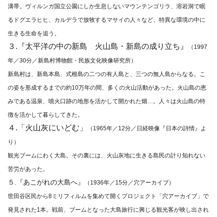
溝帯。ヴィルンガ国立公園にしか生息しないマウンテンゴリラ、溶岩洞で眠
るドグエラヒヒ、カルデラで放牧するマサイの人々など、特異な環境の中に
生きる生命を追う。
３.『太平洋の中の新島 火山島・新島の成り立ち』
（1997
年／30分／新島村博物館・民族文化映像研究所）
新島村は、新島本島、式根島の二つの有人島と、三つの無人島からなる。こ
の姿を形成するまでの約10万年の間、多くの火山活動があった。火山島の恵
みである温泉、噴火口跡の地形を活かして開かれた畑…。人々は火山島の特
徴を活かして暮らしてきた。
４.「火山灰にいどむ」
（1965年／12分／日経映像『日本の詩情』よ
り）
観光ブームにわく大島。その裏には、火山灰地に生きる島民の計り知れない
苦労があった。
５.『あこがれの大島へ』
（1936年／15分／穴アーカイブ）
世田谷区民から8ミリフィルムを集めて開くプロジェクト「穴アーカイブ」で
発見された1本。戦前、ブームとなった大島旅行に興じる観光客が映し出され