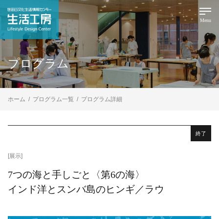
Menu
プログラム
ホーム
プログラム一覧
プログラム詳細
終了
[展示]
7つの海と手しごと〈第6の海〉
インド洋とスンバ島のヒンギ／ラウ