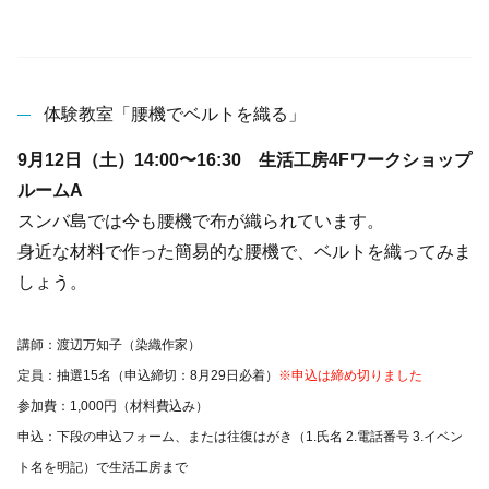
体験教室「腰機でベルトを織る」
9月12日（土）14:00〜16:30 生活工房4Fワークショップ
ルームA
スンバ島では今も腰機で布が織られています。
身近な材料で作った簡易的な腰機で、ベルトを織ってみま
しょう。
講師：渡辺万知子（染織作家）
定員：抽選15名（申込締切：8月29日必着）
※申込は締め切りました
参加費：1,000円（材料費込み）
申込：下段の申込フォーム、または往復はがき（1.氏名 2.電話番号 3.イベン
ト名を明記）で生活工房まで