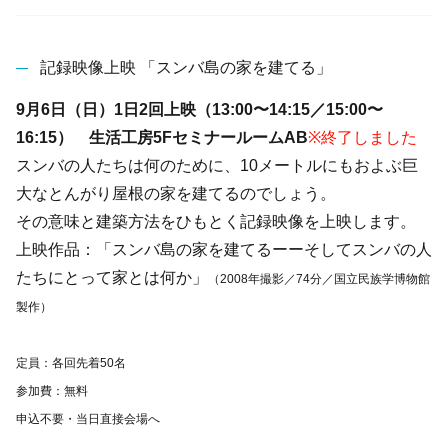
記録映像上映 「スンバ島の家を建てる」
9月6日（日）1日2回上映（13:00〜14:15／15:00〜
16:15） 生活工房5FセミナールームAB
※終了しました
スンバの人たちは何のために、10メートルにもおよぶ巨
大なとんがり屋根の家を建てるのでしょう。
その意味と建築方法をひもとく記録映像を上映します。
上映作品：「スンバ島の家を建てるーーそしてスンバの人
たちにとって家とは何か」
（2008年撮影／74分／国立民族学博物館
製作）
定員：各回先着50名
参加費：無料
申込不要・当日直接会場へ