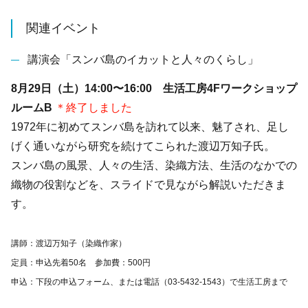
関連イベント
講演会「スンバ島のイカットと人々のくらし」
8月29日（土）14:00〜16:00 生活工房4Fワークショップ
ルームB
＊終了しました
1972年に初めてスンバ島を訪れて以来、魅了され、足し
げく通いながら研究を続けてこられた渡辺万知子氏。
スンバ島の風景、人々の生活、染織方法、生活のなかでの
織物の役割などを、スライドで見ながら解説いただきま
す。
講師：渡辺万知子（染織作家）
定員：申込先着50名 参加費：500円
申込：下段の申込フォーム、または電話（03-5432-1543）で生活工房まで