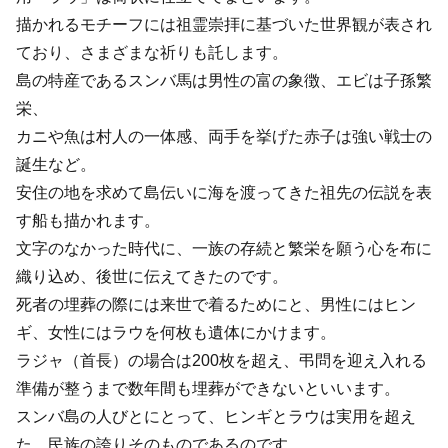
描かれるモチーフには祖霊崇拝に基づいた世界観が表され
ており、さまざまな祈りも託します。
島の特産であるスンバ馬は男性の富の象徴、エビは子孫繁
栄、
カニや魚は村人の一体感、両手を挙げた赤子は強い戦士の
誕生など。
安住の地を求めて島伝いに海を渡ってきた祖先の伝説を表
す船も描かれます。
文字のなかった時代に、一族の存続と繁栄を願う心を布に
織り込め、後世に伝えてきたのです。
死者の埋葬の際には来世で着るためにと、男性にはヒン
ギ、女性にはラウを何枚も遺体にかけます。
ラジャ（首長）の場合は200枚を超え、弔問を迎え入れる
準備が整うまで数年間も埋葬ができないといいます。
スンバ島の人びとにとって、ヒンギとラウは実用を超え
た、民族の誇りそのものであるのです。