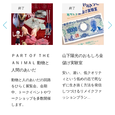
終了
終了
覧
ＰＡＲＴ ＯＦ ＴＨＥ
山下陽光のおもしろ金
ＡＮＩＭＡＬ 動物と
儲け実験室
人間のあいだ
安い、速い、低クオリテ
ィという低めの志で死な
動物と人のあいだの回路
ずに生き抜く方法を発信
をひらく展覧会。会期
しつづけるリメイクファ
中、トークイベントやワ
ッションブラン...
ークショップを多数開催
します。