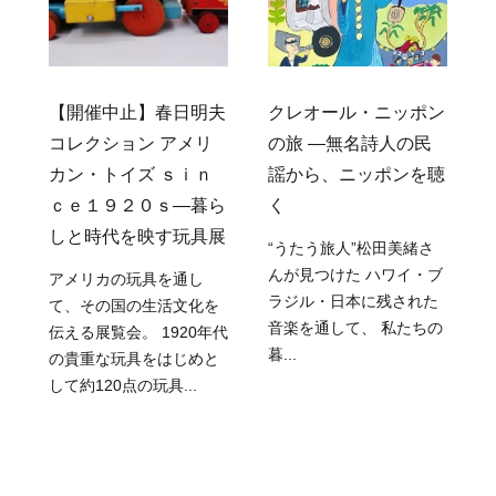
【開催中止】春日明夫
クレオール・ニッポン
発
コレクション アメリ
の旅 ―無名詩人の民
カン・トイズ ｓｉｎ
謡から、ニッポンを聴
ｃｅ１９２０ｓ―暮ら
く
しと時代を映す玩具展
“うたう旅人”松田美緒さ
んが見つけた ハワイ・ブ
アメリカの玩具を通し
活
ラジル・日本に残された
て、その国の生活文化を
音楽を通して、 私たちの
伝える展覧会。 1920年代
暮...
の貴重な玩具をはじめと
して約120点の玩具...