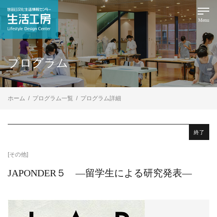
Menu
プログラム
ホーム
プログラム一覧
プログラム詳細
終了
[その他]
JAPONDER５ ―留学生による研究発表―