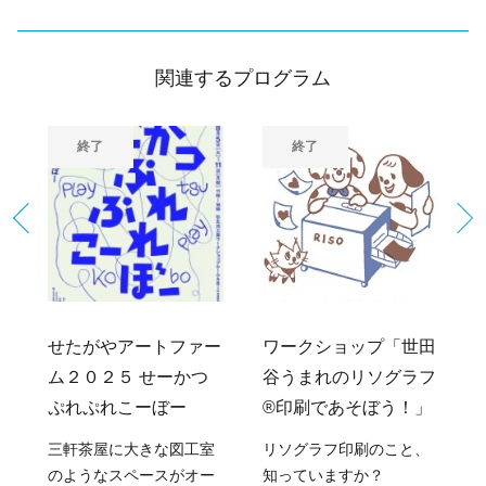
関連するプログラム
終了
終了
ー
せたがやアートファー
ワークショップ「世田
ム２０２５ せーかつ
谷うまれのリソグラフ
ぷれぷれこーぼー
®印刷であそぼう！」
三軒茶屋に大きな図工室
リソグラフ印刷のこと、
のようなスペースがオー
知っていますか？