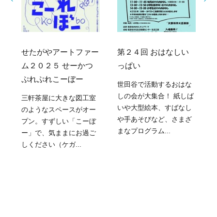
ョ
せたがやアートファー
第２４回 おはなしい
ム２０２５ せーかつ
っぱい
ぷれぷれこーぼー
世田谷で活動するおはな
しの会が大集合！ 紙しば
三軒茶屋に大きな図工室
いや大型絵本、すばなし
のようなスペースがオー
や手あそびなど、さまざ
プン。すずしい「こーぼ
まなプログラム...
ー」で、気ままにお過ご
しください（ケガ...