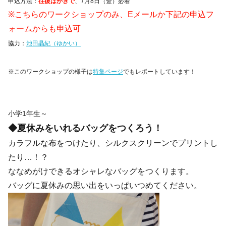
申込方法：
往復はがきで
、
7月8日（金）必着
※こちらのワークショップのみ、Eメールか下記の申込フ
ォームからも申込可
協力：
池田晶紀（ゆかい）
※このワークショップの様子は
特集ページ
でもレポートしています！
小学1年生～
◆夏休みをいれるバッグをつくろう！
カラフルな布をつけたり、シルクスクリーンでプリントし
たり…！？
ななめがけできるオシャレなバッグをつくります。
バッグに夏休みの思い出をいっぱいつめてください。