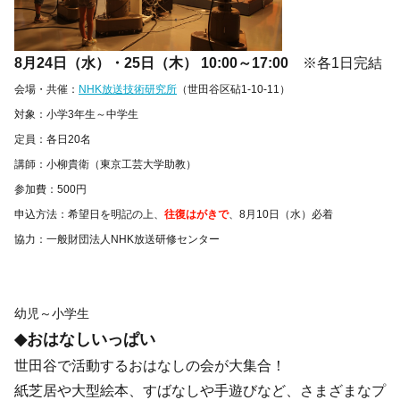
8月24日（水）・25日（木） 10:00～17:00
※各1日完結
会場・共催：
NHK放送技術研究所
（世田谷区砧1-10-11）
対象：小学3年生～中学生
定員：各日20名
講師：小柳貴衛（東京工芸大学助教）
参加費：500円
申込方法：希望日を明記の上、
往復はがきで
、8月10日（水）必着
協力：一般財団法人NHK放送研修センター
幼児～小学生
◆おはなしいっぱい
世田谷で活動するおはなしの会が大集合！
紙芝居や大型絵本、すばなしや手遊びなど、さまざまなプ