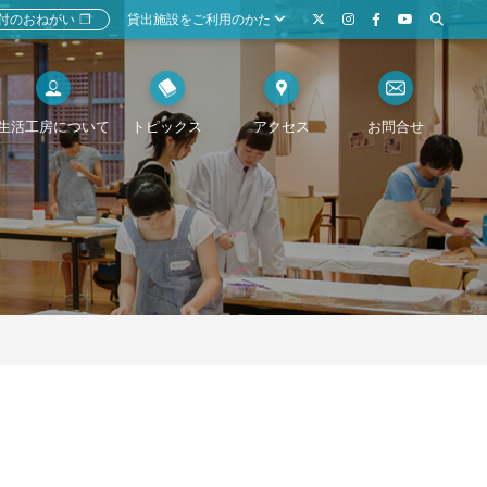
付のおねがい
❐
貸出施設をご利用のかた
生活工房について
トピックス
アクセス
お問合せ