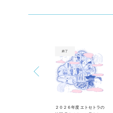
終了
終了
真展「三軒茶屋―まち・
２０２６年度 エトセトラの