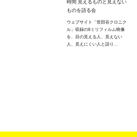
・商い」
時間 見えるものと見えない
ものを語る会
軒茶屋・キャロットタワーに
ープンした「世田谷文化情報
ウェブサイト「世田谷クロニク
ンター」の「生活工房」で
ル」収録の8ミリフィルム映像
。生活工房ではセンタ...
を、目の見える人、見えない
人、見えにくい人と語り...