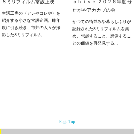
８ミリフィルム常設上映
ｃｈｉｖｅ ２０２６年度 せ
たがやアカカブの会
生活工房の〈アレやコレや〉を
紹介する小さな常設企画。昨年
かつての街並みや暮らしぶりが
度に引き続き、市井の人々が撮
記録された8ミリフィルムを集
影した8ミリフィルム...
め、想起すること、想像するこ
との価値を再発見する...
Page Top