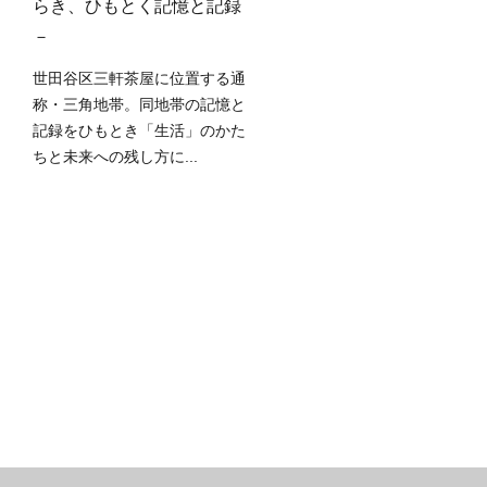
らき、ひもとく記憶と記録
ムービー
－
生活工房による8ミリフィル
ム・アーカイブ事業「穴アー
世田谷区三軒茶屋に位置する通
イブ」は、今年で10周年を
称・三角地帯。同地帯の記憶と
ました。節目となる今回...
記録をひもとき「生活」のかた
ちと未来への残し方に...