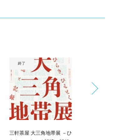
終了
終了
三軒茶屋 大三角地帯展 －ひ
昭和１００年にみるホー